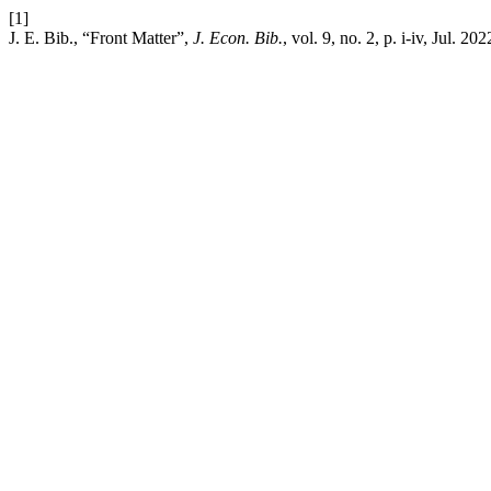
[1]
J. E. Bib., “Front Matter”,
J. Econ. Bib.
, vol. 9, no. 2, p. i-iv, Jul. 202