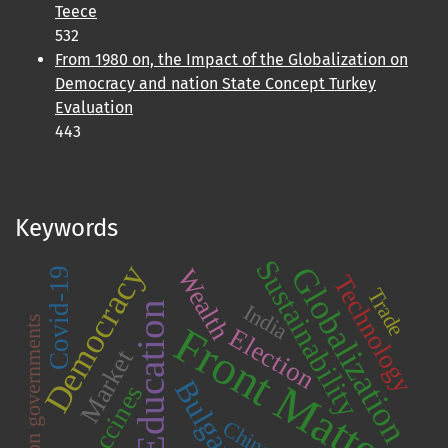
Teece
532
From 1980 on, the Impact of the Globalization on
Democracy and nation State Concept Turkey
Evaluation
443
Keywords
Sustainability
Democracy
Globalization
Wealth
Covid-19
Technology
Trade
Education
India
Coalition governments
Front Matter
Election
Market
Bulgaria.
Vaccines
China