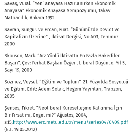
Savaş, Vural. “Yeni anayasa Hazırlanırken Ekonomik
Anayasa” Ekonomik Anayasa Sempozyumu, Takav
Matbacılık, Ankara 1992
Savran, Sungur. ve Ercan, Fuat. “Günümüzde Devlet ve
Kapitalizm Üzerine” , İktisat Dergisi, No:403, Temmuz
2000
Skousen, Mark. “Arz Yönlü İktisatta En Fazla Hakedilen
Başarı”, Çev: Ferhat Başkan Özgen, Liberal Düşünce, Yıl 5,
Sayı 19, 2000
Sözmez, Veysel. “Eğitim ve Toplum”, 21. Yüzyılda Sosyoloji
ve Eğitim, Edit: Adem Solak, Hegem Yayınları, Trabzon,
2005
Şenses, Fikret. “Neoliberal Küreselleşme Kalkınma İçin
Bir Fırsat mı, Engel mi?” Ağustos, 2004,
s.15,
http://www.erc.metu.edu.tr/menu/series04/0409.pdf
(E.T. 19.05.2012)