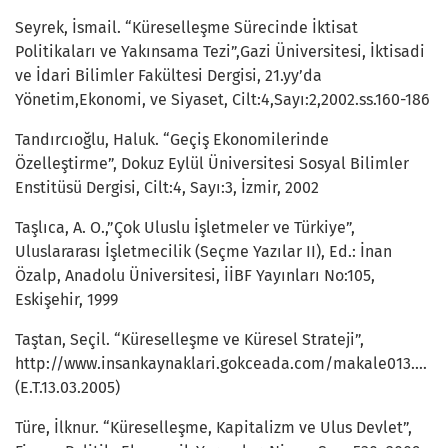
Seyrek, İsmail. “Küreselleşme Sürecinde İktisat
Politikaları ve Yakınsama Tezi”,Gazi Üniversitesi, İktisadi
ve İdari Bilimler Fakültesi Dergisi, 21.yy’da
Yönetim,Ekonomi, ve Siyaset, Cilt:4,Sayı:2,2002.ss.160-186
Tandırcıoğlu, Haluk. “Geçiş Ekonomilerinde
Özelleştirme”, Dokuz Eylül Üniversitesi Sosyal Bilimler
Enstitüsü Dergisi, Cilt:4, Sayı:3, İzmir, 2002
Taşlıca, A. O.,”Çok Uluslu İşletmeler ve Türkiye”,
Uluslararası İşletmecilik (Seçme Yazılar II), Ed.: İnan
Özalp, Anadolu Üniversitesi, İİBF Yayınları No:105,
Eskişehir, 1999
Taştan, Seçil. “Küreselleşme ve Küresel Strateji”,
http://www.insankaynaklari.gokceada.com/makale013.html
(E.T.13.03.2005)
Türe, İlknur. “Küreselleşme, Kapitalizm ve Ulus Devlet”,