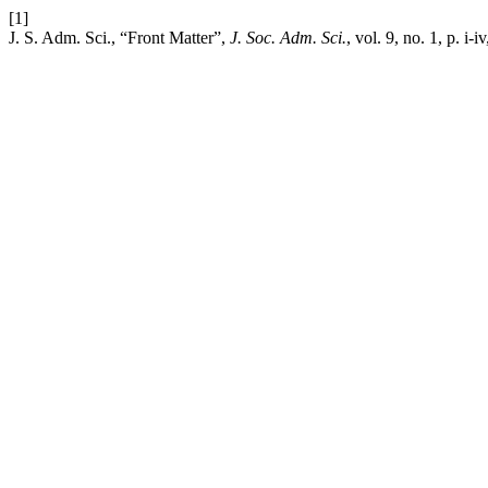
[1]
J. S. Adm. Sci., “Front Matter”,
J. Soc. Adm. Sci.
, vol. 9, no. 1, p. i-