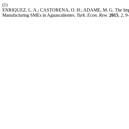
(1)
ENRIQUEZ, L. A.; CASTORENA, O. H.; ADAME, M. G. The Impact o
Manufacturing SMEs in Aguascalientes.
Turk. Econ. Rew.
2015
,
2
, 9